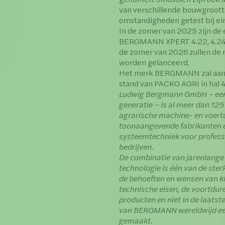
van verschillende bouwgrootte
omstandigheden getest bij ein
In de zomer van 2025 zijn de 
BERGMANN XPERT 4.22, 4.24 e
de zomer van 2026 zullen de 
worden gelanceerd.
Het merk BERGMANN zal aanw
stand van PACKO AGRI in hal 4
Ludwig Bergmann GmbH – een 
generatie – is al meer dan 125
agrarische machine- en voert
toonaangevende fabrikanten 
systeemtechniek voor professi
bedrijven.
De combinatie van jarenlange
technologie is één van de ste
de behoeften en wensen van k
technische eisen, de voortdur
producten en niet in de laatst
van BERGMANN wereldwijd ee
gemaakt.