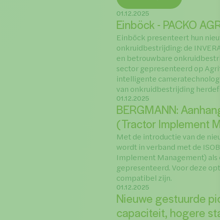
01.12.2025
Einböck - PACKO AGR
Einböck presenteert hun nie
onkruidbestrijding: de INVERA i
en betrouwbare onkruidbestri
sector gepresenteerd op Agrit
intelligente cameratechnolog
van onkruidbestrijding herdef
01.12.2025
BERGMANN: Aanhanger
(Tractor Implement 
Met de introductie van de n
wordt in verband met de ISO
Implement Management) als o
gepresenteerd. Voor deze op
compatibel zijn.
01.12.2025
Nieuwe gestuurde pic
capaciteit, hogere st