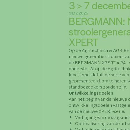
3 > 7 decemb
01.12.2025
BERGMANN: 
strooiergene
XPERT
Op de Agritechnica & AGRIB
nieuwe generatie strooiers v
de BERGMANN XPERT 4.24, e
onderstel. Al op de Agritec
functiemo-del uit de serie va
gepresenteerd, om te horen w
standbezoekers zouden zijn.
Ontwikkelingsdoelen
Aan het begin van de nieuwe
ontwikkelingsdoelen vastgeleg
van de nieuwe XPERT-serie:
Verhoging van de slagkrac
Optimalisering van de arbe
Verhoging van de slijtage-