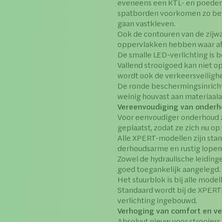
eveneens een KTL- en poederc
spatborden voorkomen zo bet
gaan vastkleven.
Ook de contouren van de zijw
oppervlakken hebben waar af
De smalle LED-verlichting is 
Vallend strooigoed kan niet op
wordt ook de verkeersveiligh
De ronde beschermingsinrich
weinig houvast aan materiaala
Vereenvoudiging van onderh
Voor eenvoudiger onderhoud z
geplaatst, zodat ze zich nu op
Alle XPERT-modellen zijn stan
derhoudsarme en rustig lopend
Zowel de hydraulische leidinge
goed toegankelijk aangelegd.
Het stuurblok is bij alle mode
Standaard wordt bij de XPER
verlichting ingebouwd.
Verhoging van comfort en ve
Absoluut nieuw voor strooiers