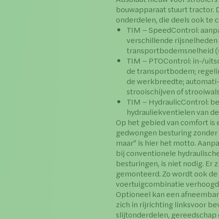
bouwapparaat stuurt tractor. D
onderdelen, die deels ook te 
TIM – SpeedControl: aanpa
verschillende rijsnelheden v
transportbodemsnelheid (=
TIM – PTOControl: in-/uit
de transportbodem; regelin
de werkbreedte; automati-s
strooischijven of strooiwa
TIM – HydraulicControl: be
hydrauliekventielen van d
Op het gebied van comfort is
gedwongen besturing zonder d
maar" is hier het motto. Aanpa
bij conventionele hydraulisc
besturingen, is niet nodig. E
gemonteerd. Zo wordt ook de
voertuigcombinatie verhoogd
Optioneel kan een afneemba
zich in rijrichting linksvoor 
slijtonderdelen, gereedschap 