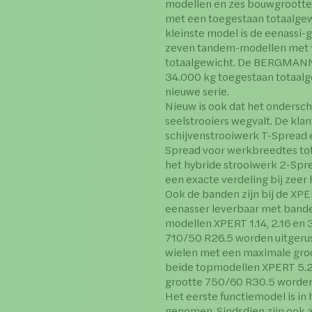
modellen en zes bouwgroot
met een toegestaan totaalgew
kleinste model is de eenass
zeven tandem-modellen met 1
totaalgewicht. De BERGMANN
34.000 kg toegestaan totaalge
nieuwe serie.
Nieuw is ook dat het ondersch
seelstrooiers wegvalt. De kla
schijvenstrooiwerk T-Spread 
Spread voor werkbreedtes tot 
het hybride strooiwerk 2-Spr
een exacte verdeling bij zeer 
Ook de banden zijn bij de XPE
eenasser leverbaar met band
modellen XPERT 1.14, 2.16 en
710/50 R26.5 worden uitgerust
wielen met een maximale groo
beide topmodellen XPERT 5.2
grootte 750/60 R30.5 worden
Het eerste functiemodel is in
genomen. Sindsdien zijn ook 