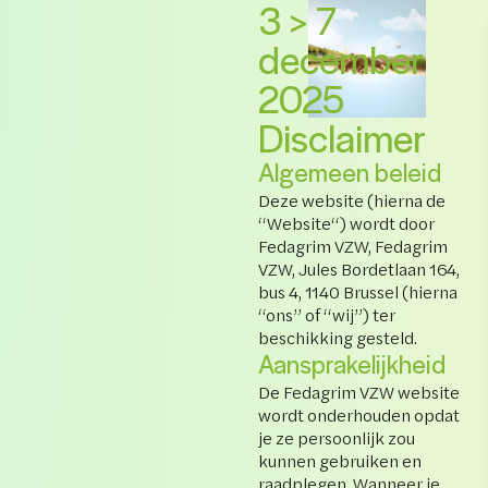
3 > 7
december
2025
Disclaimer
Algemeen beleid
Deze website (hierna de
“Website“) wordt door
Fedagrim VZW, Fedagrim
VZW, Jules Bordetlaan 164,
bus 4, 1140 Brussel (hierna
“ons” of “wij”) ter
beschikking gesteld.
Aansprakelijkheid
De Fedagrim VZW website
wordt onderhouden opdat
je ze persoonlijk zou
kunnen gebruiken en
raadplegen. Wanneer je